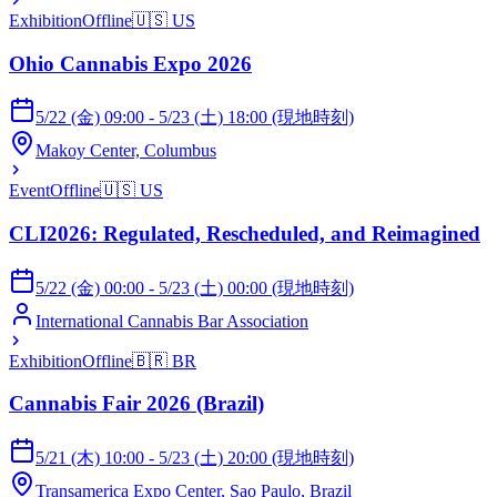
Exhibition
Offline
🇺🇸
US
Ohio Cannabis Expo 2026
5/22 (金) 09:00 - 5/23 (土) 18:00 (現地時刻)
Makoy Center, Columbus
Event
Offline
🇺🇸
US
CLI2026: Regulated, Rescheduled, and Reimagined
5/22 (金) 00:00 - 5/23 (土) 00:00 (現地時刻)
International Cannabis Bar Association
Exhibition
Offline
🇧🇷
BR
Cannabis Fair 2026 (Brazil)
5/21 (木) 10:00 - 5/23 (土) 20:00 (現地時刻)
Transamerica Expo Center, Sao Paulo, Brazil