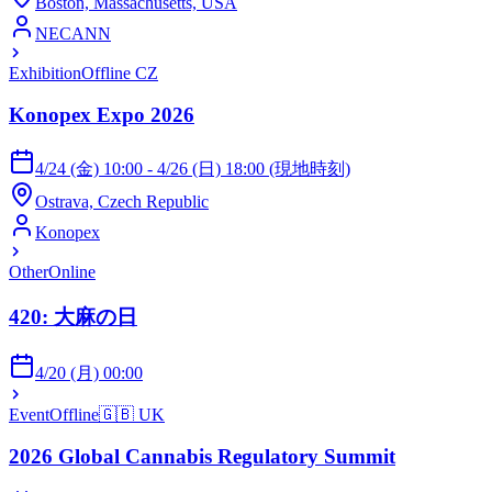
Boston, Massachusetts, USA
NECANN
Exhibition
Offline
CZ
Konopex Expo 2026
4/24 (金) 10:00 - 4/26 (日) 18:00 (現地時刻)
Ostrava, Czech Republic
Konopex
Other
Online
420: 大麻の日
4/20 (月) 00:00
Event
Offline
🇬🇧
UK
2026 Global Cannabis Regulatory Summit