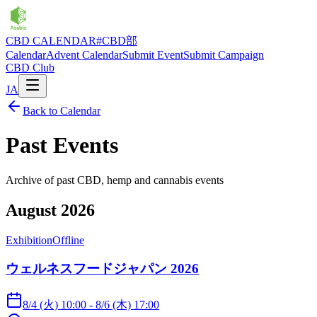
CBD CALENDAR
#CBD部
Calendar
Advent Calendar
Submit Event
Submit Campaign
CBD Club
JA
Back to Calendar
Past Events
Archive of past CBD, hemp and cannabis events
August 2026
Exhibition
Offline
ウェルネスフードジャパン 2026
8/4 (火) 10:00 - 8/6 (木) 17:00