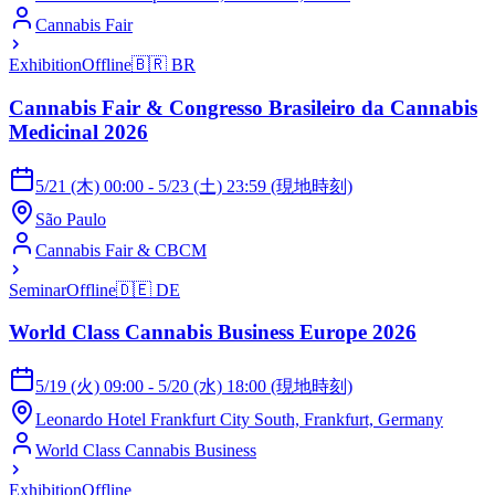
Cannabis Fair
Exhibition
Offline
🇧🇷
BR
Cannabis Fair & Congresso Brasileiro da Cannabis
Medicinal 2026
5/21 (木) 00:00 - 5/23 (土) 23:59 (現地時刻)
São Paulo
Cannabis Fair & CBCM
Seminar
Offline
🇩🇪
DE
World Class Cannabis Business Europe 2026
5/19 (火) 09:00 - 5/20 (水) 18:00 (現地時刻)
Leonardo Hotel Frankfurt City South, Frankfurt, Germany
World Class Cannabis Business
Exhibition
Offline