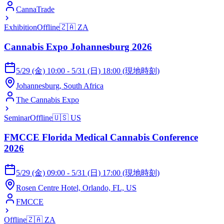
CannaTrade
Exhibition
Offline
🇿🇦
ZA
Cannabis Expo Johannesburg 2026
5/29 (金) 10:00 - 5/31 (日) 18:00 (現地時刻)
Johannesburg, South Africa
The Cannabis Expo
Seminar
Offline
🇺🇸
US
FMCCE Florida Medical Cannabis Conference
2026
5/29 (金) 09:00 - 5/31 (日) 17:00 (現地時刻)
Rosen Centre Hotel, Orlando, FL, US
FMCCE
Offline
🇿🇦
ZA