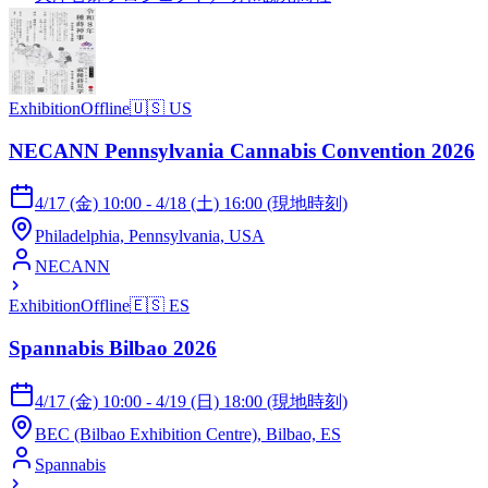
Exhibition
Offline
🇺🇸
US
NECANN Pennsylvania Cannabis Convention 2026
4/17 (金) 10:00 - 4/18 (土) 16:00 (現地時刻)
Philadelphia, Pennsylvania, USA
NECANN
Exhibition
Offline
🇪🇸
ES
Spannabis Bilbao 2026
4/17 (金) 10:00 - 4/19 (日) 18:00 (現地時刻)
BEC (Bilbao Exhibition Centre), Bilbao, ES
Spannabis