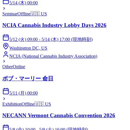
5/14 (木) 00:00
Seminar
Offline
🇺🇸
US
NCIA Cannabis Industry Lobby Days 2026
5/12 (火) 09:00 - 5/14 (木) 17:00 (現地時刻)
Washington DC, US
NCIA (National Cannabis Industry Association)
Other
Online
ボブ・マーリー 命日
5/11 (月) 00:00
Exhibition
Offline
🇺🇸
US
NECANN Vermont Cannabis Convention 2026
5/8 (金) 10:00 - 5/9 (土) 16:00 (現地時刻)