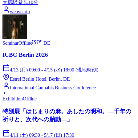
大橋駅 徒歩10分
weavearth
Seminar
Offline
🇩🇪
DE
ICBC Berlin 2026
4/13 (月) 09:00 - 4/15 (水) 18:00 (現地時刻)
Estrel Berlin Hotel, Berlin, DE
International Cannabis Business Conference
Exhibition
Offline
特別展「はじまりの麻。あしたの明和。―千年の
祈りと、次代への胎動―」
4/11 (土) 09:30 - 5/17 (日) 17:30