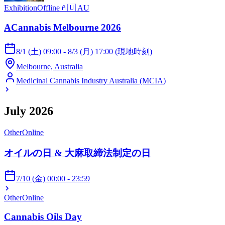
Exhibition
Offline
🇦🇺
AU
ACannabis Melbourne 2026
8/1 (土) 09:00 - 8/3 (月) 17:00 (現地時刻)
Melbourne, Australia
Medicinal Cannabis Industry Australia (MCIA)
July 2026
Other
Online
オイルの日 & 大麻取締法制定の日
7/10 (金) 00:00 - 23:59
Other
Online
Cannabis Oils Day