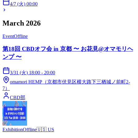
4/7 (火) 00:00
March 2026
Event
Offline
第18回 CBDオフ会 in 京都 〜 お花見@オマモリヘ
ンプ 〜
3/31 (火) 18:00 - 20:00
omamori HEMP（京都市伏見区横大路下三栖城ノ前町2-
7）
CBD部
Exhibition
Offline
🇺🇸
US