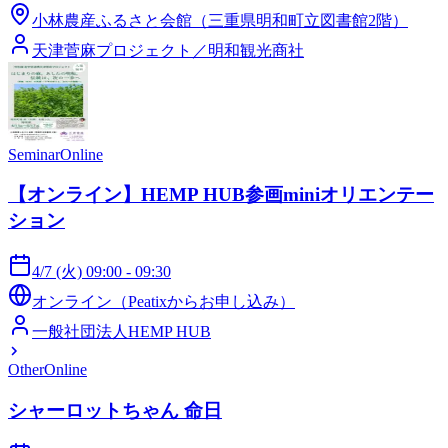
小林農産ふるさと会館（三重県明和町立図書館2階）
天津菅麻プロジェクト／明和観光商社
Seminar
Online
【オンライン】HEMP HUB参画miniオリエンテー
ション
4/7 (火) 09:00 - 09:30
オンライン（Peatixからお申し込み）
一般社団法人HEMP HUB
Other
Online
シャーロットちゃん 命日