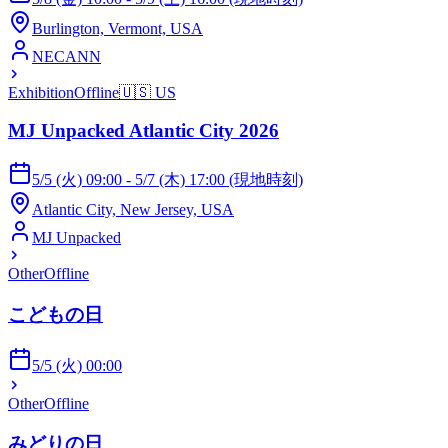
Burlington, Vermont, USA
NECANN
Exhibition
Offline
🇺🇸
US
MJ Unpacked Atlantic City 2026
5/5 (火) 09:00 - 5/7 (木) 17:00 (現地時刻)
Atlantic City, New Jersey, USA
MJ Unpacked
Other
Offline
こどもの日
5/5 (火) 00:00
Other
Offline
みどりの日