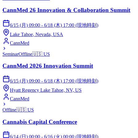
CannMed 26 Innovation & Collaboration Summit
6/15 (月) 09:00 - 6/18 (木) 17:00 (現地時刻)
Lake Tahoe, Nevada, USA
CannMed
Seminar
Offline
🇺🇸
US
CannMed 2026 Innovation Summit
6/15 (月) 09:00 - 6/18 (木) 17:00 (現地時刻)
Hyatt Regency Lake Tahoe, NV, US
CannMed
Offline
🇺🇸
US
Cannabis Capital Conference
6/14 (日) 00:00 - 6/16 (火) 00:00 (現地時刻)