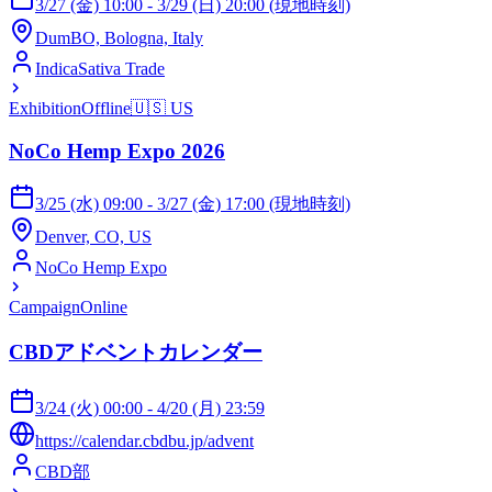
3/27 (金) 10:00 - 3/29 (日) 20:00 (現地時刻)
DumBO, Bologna, Italy
IndicaSativa Trade
Exhibition
Offline
🇺🇸
US
NoCo Hemp Expo 2026
3/25 (水) 09:00 - 3/27 (金) 17:00 (現地時刻)
Denver, CO, US
NoCo Hemp Expo
Campaign
Online
CBDアドベントカレンダー
3/24 (火) 00:00 - 4/20 (月) 23:59
https://calendar.cbdbu.jp/advent
CBD部