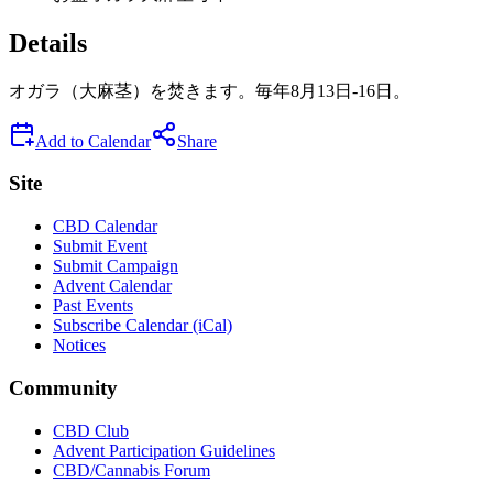
Details
オガラ（大麻茎）を焚きます。毎年8月13日-16日。
Add to Calendar
Share
Site
CBD Calendar
Submit Event
Submit Campaign
Advent Calendar
Past Events
Subscribe Calendar (iCal)
Notices
Community
CBD Club
Advent Participation Guidelines
CBD/Cannabis Forum