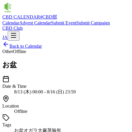
CBD CALENDAR
#CBD部
Calendar
Advent Calendar
Submit Event
Submit Campaign
CBD Club
JA
Back to Calendar
Other
Offline
お盆
Date & Time
8/13 (木) 00:00 - 8/16 (日) 23:59
Location
Offline
Tags
お盆
オガラ
大麻茎
毎年