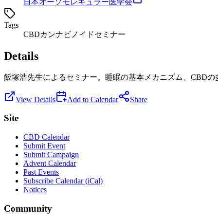
日本オーソモレキュラー医学会
Tags
CBD
カンナビノイド
セミナー
Details
飯塚浩先生によるセミナー。睡眠の基本メカニズム、CBDの
View Details
Add to Calendar
Share
Site
CBD Calendar
Submit Event
Submit Campaign
Advent Calendar
Past Events
Subscribe Calendar (iCal)
Notices
Community