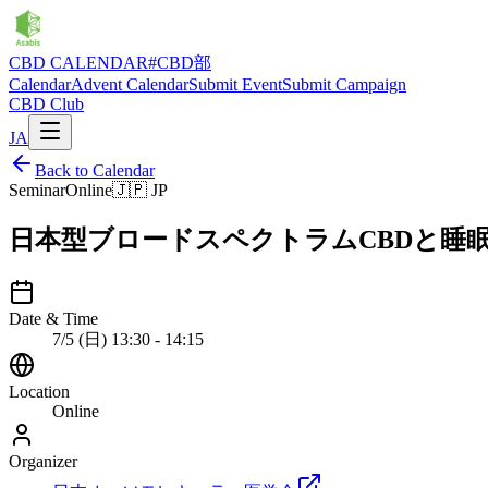
CBD CALENDAR
#CBD部
Calendar
Advent Calendar
Submit Event
Submit Campaign
CBD Club
JA
Back to Calendar
Seminar
Online
🇯🇵
JP
日本型ブロードスペクトラムCBDと睡
Date & Time
7/5 (日) 13:30 - 14:15
Location
Online
Organizer