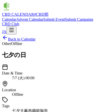
CBD CALENDAR
#CBD部
Calendar
Advent Calendar
Submit Event
Submit Campaign
CBD Club
JA
Back to Calendar
Other
Offline
七夕の日
Date & Time
7/7 (火) 00:00
Location
Offline
Tags
七夕
大麻布
織姫
毎年