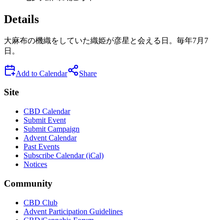
Details
大麻布の機織をしていた織姫が彦星と会える日。毎年7月7
日。
Add to Calendar
Share
Site
CBD Calendar
Submit Event
Submit Campaign
Advent Calendar
Past Events
Subscribe Calendar (iCal)
Notices
Community
CBD Club
Advent Participation Guidelines