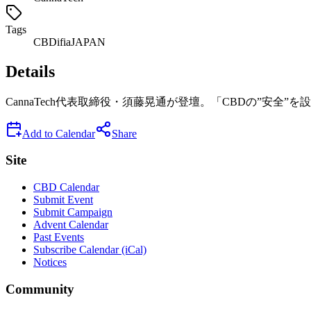
Tags
CBD
ifiaJAPAN
Details
CannaTech代表取締役・須藤晃通が登壇。「CBDの”
Add to Calendar
Share
Site
CBD Calendar
Submit Event
Submit Campaign
Advent Calendar
Past Events
Subscribe Calendar (iCal)
Notices
Community