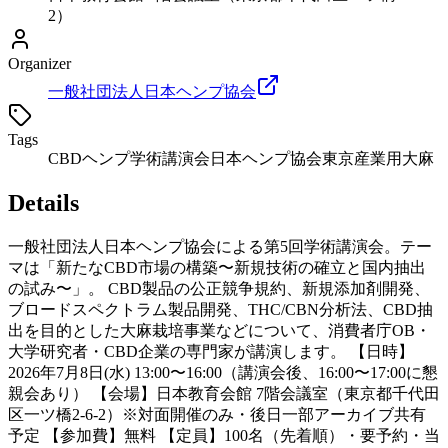
2）
Organizer
一般社団法人日本ヘンプ協会
Tags
CBD
ヘンプ
学術講演会
日本ヘンプ協会
東京
産業用大麻
Details
一般社団法人日本ヘンプ協会による第5回学術講演会。テー
マは「新たなCBD市場の構築〜新規技術の確立と国内抽出
の試み〜」。 CBD製品の公正競争規約、新規添加剤開発、
ブロードスペクトラム製品開発、THC/CBN分析法、CBD抽
出を目的とした大麻栽培事業などについて、消費者庁OB・
大学研究者・CBD企業の専門家が講演します。 【日時】
2026年7月8日(水) 13:00〜16:00（講演会後、16:00〜17:00に懇
親会あり） 【会場】日本教育会館 7階会議室（東京都千代田
区一ツ橋2-6-2）※対面開催のみ・後日一部アーカイブ共有
予定 【参加費】無料 【定員】100名（先着順）・要予約・当