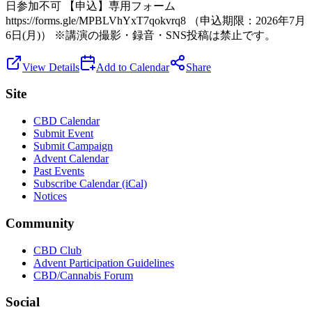
日参加不可 【申込】専用フォーム
https://forms.gle/MPBLVhYxT7qokvrq8 （申込期限：2026年7月
6日(月)） ※講演の撮影・録音・SNS投稿は禁止です。
View Details
Add to Calendar
Share
Site
CBD Calendar
Submit Event
Submit Campaign
Advent Calendar
Past Events
Subscribe Calendar (iCal)
Notices
Community
CBD Club
Advent Participation Guidelines
CBD/Cannabis Forum
Social