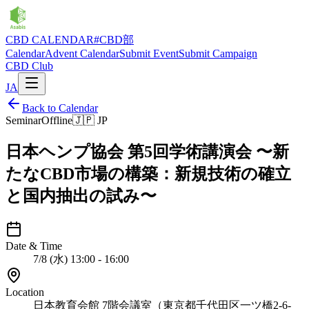
CBD CALENDAR
#CBD部
Calendar
Advent Calendar
Submit Event
Submit Campaign
CBD Club
JA
Back to Calendar
Seminar
Offline
🇯🇵
JP
日本ヘンプ協会 第5回学術講演会 〜新
たなCBD市場の構築：新規技術の確立
と国内抽出の試み〜
Date & Time
7/8 (水) 13:00 - 16:00
Location
日本教育会館 7階会議室（東京都千代田区一ツ橋2-6-