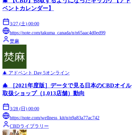
🎄 【CBD】摂取するようになったキッカケ【アド
ベントカレンダー】
3/27 (土) 00:00
https://note.com/takuma_canada/n/n65aac4d0ed99
焚麻
🎄 アドベント Day
5
オンライン
🎄 ［2021年度版］データで見る日本のCBDオイル
取扱ショップ（1,013店舗）動向
3/28 (日) 00:00
https://note.com/wellness_kit/n/n9a83a77ac742
CBDライブラリー