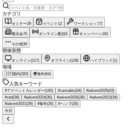
カテゴリ
セミナー
29
イベント
12
ワークショップ
2
展示会
75
オンライン配信
5
キャンペーン
191
その他
30
開催形態
オンライン
(
217
)
オフライン
(
129
)
ハイブリッド
(
1
)
地域
🇯🇵
国内
(
283
)
🌍
海外
(
64
)
人気キーワード
#
アドベントカレンダー
(
192
)
#
cannabis
(
54
)
#
advent2025
(
43
)
#
cbd
(
38
)
#
advent2024
(
36
)
#
advent2026
(
36
)
#
advent2023
(
34
)
#
advent2021
(
28
)
#
毎年
(
26
)
#
ヘンプ
(
20
)
今日