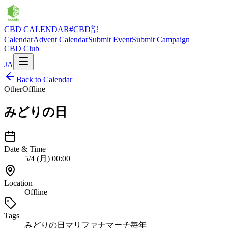
CBD CALENDAR
#CBD部
Calendar
Advent Calendar
Submit Event
Submit Campaign
CBD Club
JA
Back to Calendar
Other
Offline
みどりの日
Date & Time
5/4 (月) 00:00
Location
Offline
Tags
みどりの日
マリファナマーチ
毎年