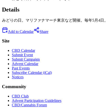
Details
みどりの日。マリファナマーチ東京など開催。毎年5月4日。
Add to Calendar
Share
Site
CBD Calendar
Submit Event
Submit Campaign
Advent Calendar
Past Events
Subscribe Calendar (iCal)
Notices
Community
CBD Club
Advent Participation Guidelines
CBD/Cannabis Forum