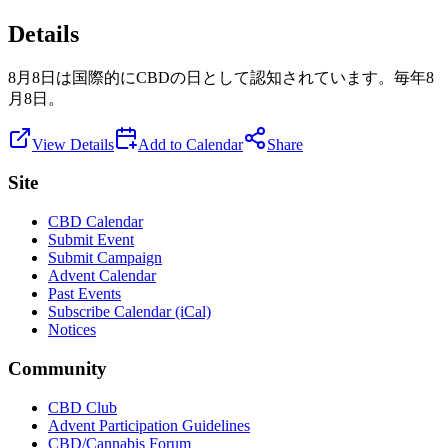
Details
8月8日は国際的にCBDの日として認知されています。毎年8
月8日。
View Details
Add to Calendar
Share
Site
CBD Calendar
Submit Event
Submit Campaign
Advent Calendar
Past Events
Subscribe Calendar (iCal)
Notices
Community
CBD Club
Advent Participation Guidelines
CBD/Cannabis Forum