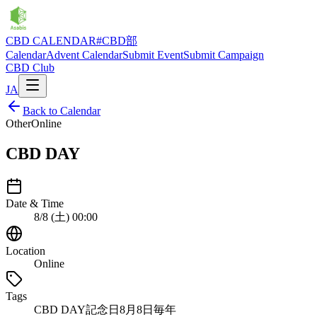
CBD CALENDAR
#CBD部
Calendar
Advent Calendar
Submit Event
Submit Campaign
CBD Club
JA
Back to Calendar
Other
Online
CBD DAY
Date & Time
8/8 (土) 00:00
Location
Online
Tags
CBD DAY
記念日
8月8日
毎年