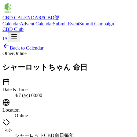
CBD CALENDAR
#CBD部
Calendar
Advent Calendar
Submit Event
Submit Campaign
CBD Club
JA
Back to Calendar
Other
Online
シャーロットちゃん 命日
Date & Time
4/7 (火) 00:00
Location
Online
Tags
シャーロット
CBD
命日
毎年