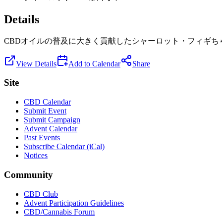
Details
CBDオイルの普及に大きく貢献したシャーロット・フィギち
View Details
Add to Calendar
Share
Site
CBD Calendar
Submit Event
Submit Campaign
Advent Calendar
Past Events
Subscribe Calendar (iCal)
Notices
Community
CBD Club
Advent Participation Guidelines
CBD/Cannabis Forum