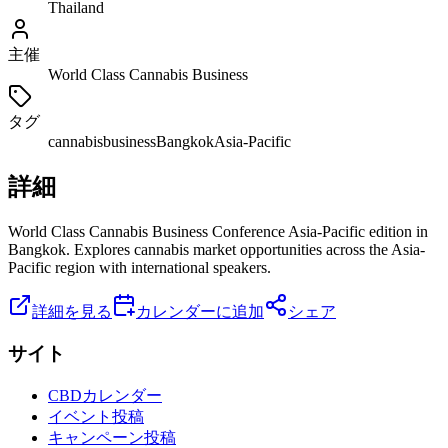
Thailand
主催
World Class Cannabis Business
タグ
cannabis
business
Bangkok
Asia-Pacific
詳細
World Class Cannabis Business Conference Asia-Pacific edition in
Bangkok. Explores cannabis market opportunities across the Asia-
Pacific region with international speakers.
詳細を見る
カレンダーに追加
シェア
サイト
CBDカレンダー
イベント投稿
キャンペーン投稿