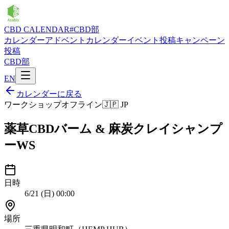
CBD CALENDAR
#CBD部
カレンダー
アドベントカレンダー
イベント投稿
キャンペーン
投稿
CBD部
EN
カレンダーに戻る
ワークショップ
オフライン
🇯🇵
JP
薬草CBDバーム & 麻炭クレイシャンプ
ーWS
日時
6/21 (日) 00:00
場所