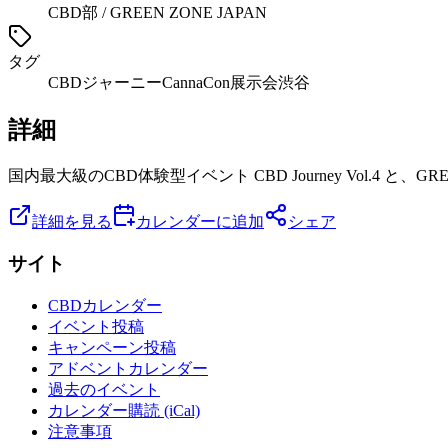
CBD部 / GREEN ZONE JAPAN
タグ
CBDジャーニー
CannaCon
展示会
渋谷
詳細
国内最大級のCBD体験型イベント CBD Journey Vol.4 と、
詳細を見る
カレンダーに追加
シェア
サイト
CBDカレンダー
イベント投稿
キャンペーン投稿
アドベントカレンダー
過去のイベント
カレンダー購読 (iCal)
注意事項