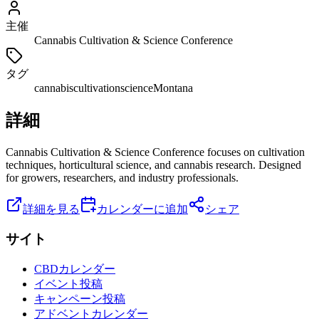
主催
Cannabis Cultivation & Science Conference
タグ
cannabis
cultivation
science
Montana
詳細
Cannabis Cultivation & Science Conference focuses on cultivation
techniques, horticultural science, and cannabis research. Designed
for growers, researchers, and industry professionals.
詳細を見る
カレンダーに追加
シェア
サイト
CBDカレンダー
イベント投稿
キャンペーン投稿
アドベントカレンダー